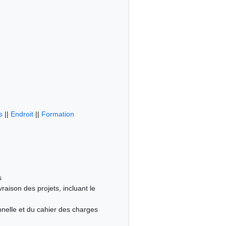
s
||
Endroit
||
Formation
s
ivraison des projets, incluant le
tionnelle et du cahier des charges