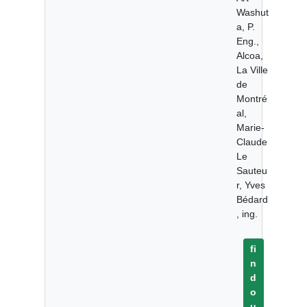
Washut
a, P.
Eng.,
Alcoa,
La Ville
de
Montré
al,
Marie-
Claude
Le
Sauteu
r, Yves
Bédard
, ing.
fi
n
d
o
u