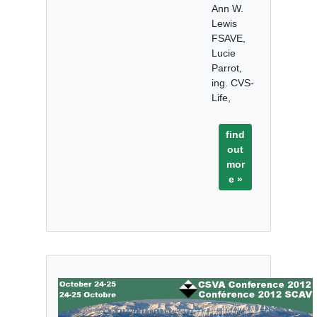
Ann W.
Lewis
FSAVE,
Lucie
Parrot,
ing. CVS-
Life,
find
out
mor
e »