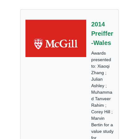
2014
Preiffer
-Wales
Awards
presented
to: Xiaoqi
Zhang ;
Julian
Ashley ;
Muhamma
d Tanveer
Rahim ;
Corey Hill ;
Marvin
Bertin for a
value study
for