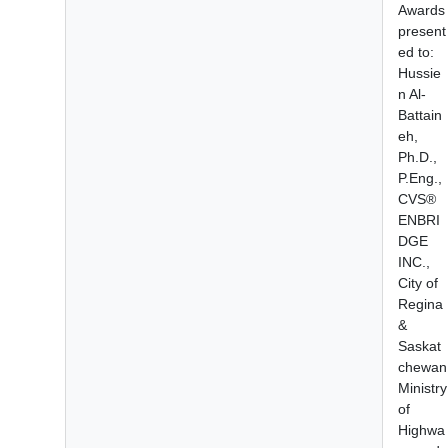
Awards
present
ed to:
Hussie
n Al-
Battain
eh,
Ph.D.,
P.Eng.,
CVS®
ENBRI
DGE
INC.,
City of
Regina
&
Saskat
chewan
Ministry
of
Highwa