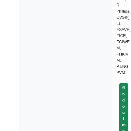
R.
Phillips,
CVS®(
L),
FSAVE,
FICE,
FCIWE
M,
FHKIV
M,
P.ENG,
PVM
fi
n
d
o
u
t
m
o