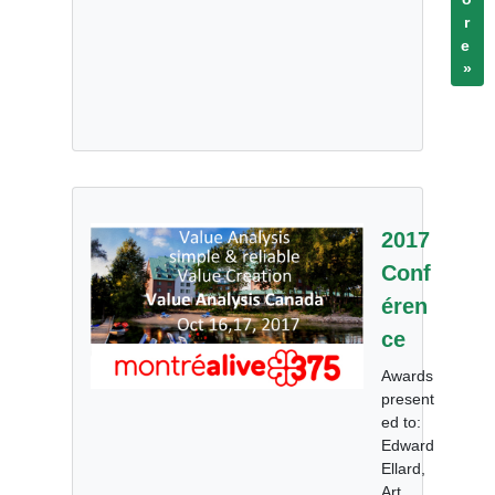
r
e
»
2017
Conf
éren
ce
Awards
present
ed to:
Edward
Ellard,
Art