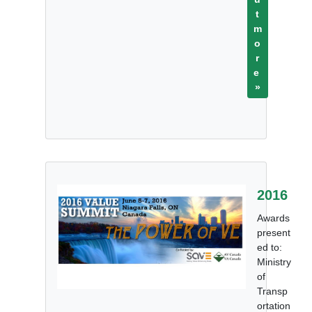
t
m
o
r
e
»
2016
Awards
present
ed to:
Ministry
of
Transp
ortation