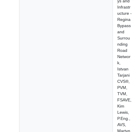
ys and
Infrastr
ucture -
Regina
Bypass
and
Surrou
nding
Road
Networ
k,
Istvan
Tarjani
CVS®,
PVM,
TVM,
FSAVE,
Kim
Lewis,
P.Eng.,
AVS,
Martyn